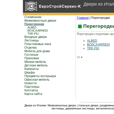
Двери из Ита
О компании
Главная
| Перегородки
Межкомнатные двери
Перегородки
Перегородк
ALBED
BOSCA ARREDI
TRE-PIU
Перегородки следующих про
Входные двери
Лестницы
ALBED
Пластиковые окна
BOSCA ARREDI
Отделка
TRE-PIU
Мебель для дома
Гостиные
10
►
Прихожие
Мягкая мебель
Детская мебель
Кабинеты
Шкафы
Предметы интерьера
Офисная мебель
Новости
Партнеры
Контакты
Карта сайта
Двери из Италии: Межкомнатные двери, стальные двери, раздвижны
лестницы, деревянные лестницы, металлически