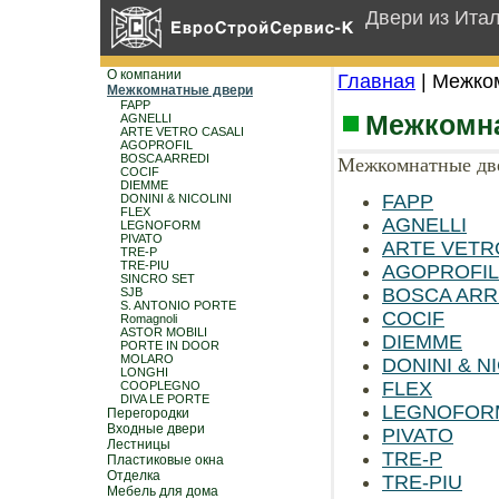
Двери из Ита
О компании
Главная
| Межко
Межкомнатные двери
FAPP
Межкомн
AGNELLI
ARTE VETRO CASALI
AGOPROFIL
BOSCA ARREDI
Межкомнатные две
COCIF
DIEMME
FAPP
DONINI & NICOLINI
FLEX
AGNELLI
LEGNOFORM
PIVATO
ARTE VETR
TRE-P
TRE-PIU
AGOPROFIL
SINCRO SET
BOSCA ARR
SJB
S. ANTONIO PORTE
COCIF
Romagnoli
ASTOR MOBILI
DIEMME
PORTE IN DOOR
MOLARO
DONINI & N
LONGHI
FLEX
COOPLEGNO
DIVA LE PORTE
LEGNOFOR
Перегородки
Входные двери
PIVATO
Лестницы
TRE-P
Пластиковые окна
Отделка
TRE-PIU
Мебель для дома