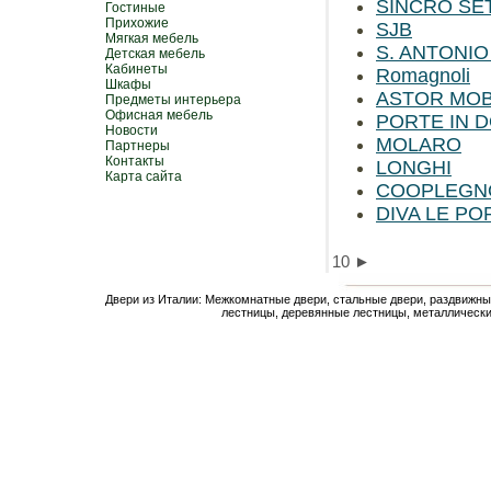
SINCRO SE
Гостиные
Прихожие
SJB
Мягкая мебель
S. ANTONI
Детская мебель
Кабинеты
Romagnoli
Шкафы
ASTOR MOB
Предметы интерьера
Офисная мебель
PORTE IN 
Новости
MOLARO
Партнеры
Контакты
LONGHI
Карта сайта
COOPLEGN
DIVA LE PO
10
►
Двери из Италии: Межкомнатные двери, стальные двери, раздвижны
лестницы, деревянные лестницы, металлически