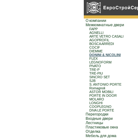
О компании
Межкомнатные двери
FAPP
AGNELLI
ARTE VETRO CASALI
AGOPROFIL
BOSCA ARREDI
COCIF
DIEMME
DONINI & NICOLINI
FLEX
LEGNOFORM
PIVATO
TRE-P
TRE-PIU
SINCRO SET
SJB
S. ANTONIO PORTE
Romagnoli
ASTOR MOBILI
PORTE IN DOOR
MOLARO
LONGHI
COOPLEGNO
DIVA LE PORTE
Перегородки
Входные двери
Лестницы
Пластиковые окна
Отделка
Мебель для дома