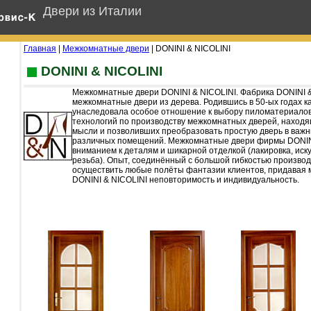
Двери из Италии
Главная
|
Межкомнатные двери
| DONINI & NICOLINI
DONINI & NICOLINI
Межкомнатные двери DONINI & NICOLINI. Фабрика DONINI 
межкомнатные двери из дерева. Родившись в 50-ых годах к
унаследовала особое отношение к выбору пиломатериалов
технологий по производству межкомнатных дверей, находя
мысли и позволивших преобразовать простую дверь в важ
различных помещений. Межкомнатные двери фирмы DONINI
вниманием к деталям и шикарной отделкой (лакировка, иск
резьба). Опыт, соединённый с большой гибкостью производ
осуществить любые полёты фантазии клиентов, придавая
DONINI & NICOLINI неповторимость и индивидуальность.