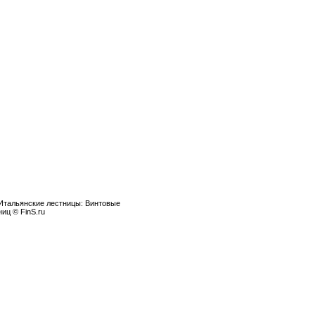
 Итальянские лестницы: Винтовые
иц © FinS.ru