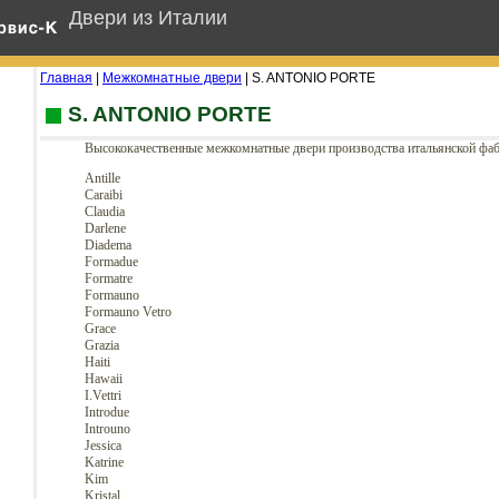
Двери из Италии
Главная
|
Межкомнатные двери
| S. ANTONIO PORTE
S. ANTONIO PORTE
Высококачественные межкомнатные двери производства итальянской фабр
Antille
Caraibi
Claudia
Darlene
Diadema
Formadue
Formatre
Formauno
Formauno Vetro
Grace
Grazia
Haiti
Hawaii
I.Vettri
Introdue
Introuno
Jessica
Katrine
Kim
Kristal