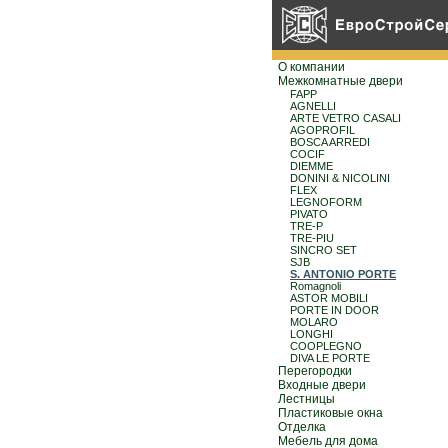
О компании
Межкомнатные двери
FAPP
AGNELLI
ARTE VETRO CASALI
AGOPROFIL
BOSCA ARREDI
COCIF
DIEMME
DONINI & NICOLINI
FLEX
LEGNOFORM
PIVATO
TRE-P
TRE-PIU
SINCRO SET
SJB
S. ANTONIO PORTE
Romagnoli
ASTOR MOBILI
PORTE IN DOOR
MOLARO
LONGHI
COOPLEGNO
DIVA LE PORTE
Перегородки
Входные двери
Лестницы
Пластиковые окна
Отделка
Мебель для дома