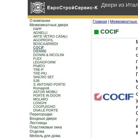
Двери из Ита
О компании
Главная
|
Межкомнатные 
Межкомнатные двери
FAPP
COCIF
AGNELLI
ARTE VETRO CASALI
AGOPROFIL
BOSCA ARREDI
COCIF
DIEMME
DONINI & NICOLINI
FLEX
LEGNOFORM
PIVATO
TRE-P
TRE-PIU
SINCRO SET
SJB
S. ANTONIO PORTE
Romagnoli
ASTOR MOBILI
PORTE IN DOOR
MOLARO
LONGHI
COOPLEGNO
DIVA LE PORTE
Перегородки
Входные двери
Лестницы
Пластиковые окна
Отделка
Мебель для дома