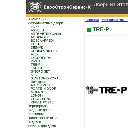
Двери из Ита
О компании
Главная
|
Межкомнатные 
Межкомнатные двери
FAPP
TRE-P
AGNELLI
ARTE VETRO CASALI
AGOPROFIL
BOSCA ARREDI
COCIF
DIEMME
DONINI & NICOLINI
FLEX
LEGNOFORM
PIVATO
TRE-P
TRE-PIU
SINCRO SET
SJB
S. ANTONIO PORTE
Romagnoli
ASTOR MOBILI
PORTE IN DOOR
MOLARO
LONGHI
COOPLEGNO
DIVA LE PORTE
Перегородки
Входные двери
Лестницы
Пластиковые окна
Отделка
Мебель для дома