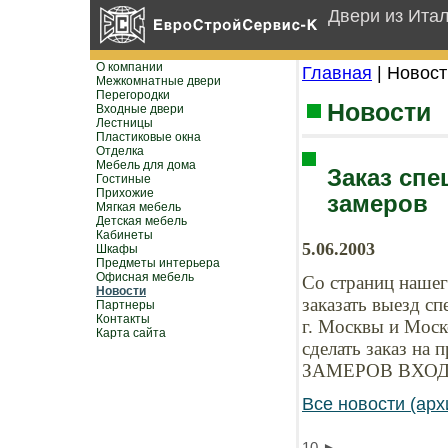
Двери из Ита
О компании
Главная
| Новост
Межкомнатные двери
Перегородки
Новости
Входные двери
Лестницы
Пластиковые окна
Отделка
Мебель для дома
Заказ спе
Гостиные
Прихожие
замеров
Мягкая мебель
Детская мебель
Кабинеты
5.06.2003
Шкафы
Предметы интерьера
Офисная мебель
Со страниц нашег
Новости
заказать выезд сп
Партнеры
Контакты
г. Москвы и Моск
Карта сайта
сделать заказ н
ЗАМЕРОВ ВХОД
Все новости (арх
10
►