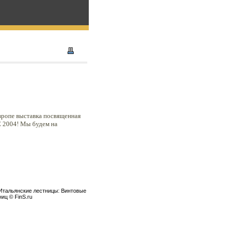
Европе выставка посвященная
E 2004! Мы будем на
 Итальянские лестницы: Винтовые
иц © FinS.ru