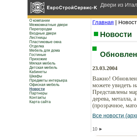
Двери из Ита
О компании
Главная
| Новост
Межкомнатные двери
Перегородки
Новости
Входные двери
Лестницы
Пластиковые окна
Отделка
Мебель для дома
Обновлен
Гостиные
Прихожие
Мягкая мебель
23.03.2004
Детская мебель
Кабинеты
Шкафы
Важно! Обновлени
Предметы интерьера
можете увидеть 
Офисная мебель
Новости
Представлены мар
Партнеры
Контакты
дерева, металла, 
Карта сайта
(прозрачное, мато
Все новости (арх
10
►