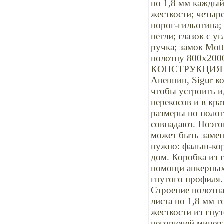
по 1,8 мм каждый;
жесткости; четыр
порог-гильотина;
петли; глазок с у
ручка; замок Mot
полотну 800х2000
КОНСТРУКЦИЯ И 
Апеннин, Sigur к
чтобы устроить и
перекосов и в кр
размеры по полот
совпадают. Поэто
может быть замен
нужно: фальш-кор
дом. Коробка из 
помощи анкерных 
гнутого профиля.
Строение полотна
листа по 1,8 мм 
жесткости из гну
негорючей минера