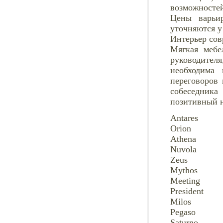
возможностей
Цены варьи
уточняются у
Интерьер сов
Мягкая мебе
руководител
необходима
переговоров 
собеседник
позитивный н
Antares
Orion
Athena
Nuvola
Zeus
Mythos
Meeting
President
Milos
Pegaso
Saturno