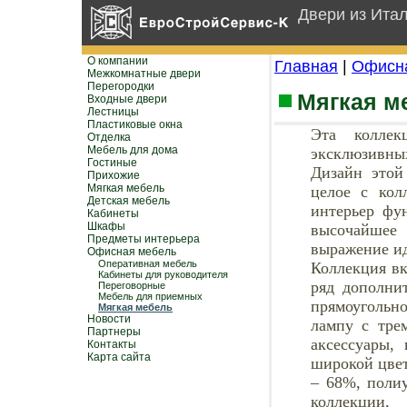
Двери из Ита
О компании
Главная
|
Офисн
Межкомнатные двери
Перегородки
Мягкая м
Входные двери
Лестницы
Пластиковые окна
Эта коллек
Отделка
Мебель для дома
эксклюзивных
Гостиные
Дизайн этой
Прихожие
Мягкая мебель
целое с кол
Детская мебель
интерьер фу
Кабинеты
Шкафы
высочайшее
Предметы интерьера
выражение ид
Офисная мебель
Оперативная мебель
Коллекция вк
Кабинеты для руководителя
ряд дополни
Переговорные
Мебель для приемных
прямоугольн
Мягкая мебель
Новости
лампу с тре
Партнеры
аксессуары,
Контакты
Карта сайта
широкой цвет
– 68%, полиу
коллекции