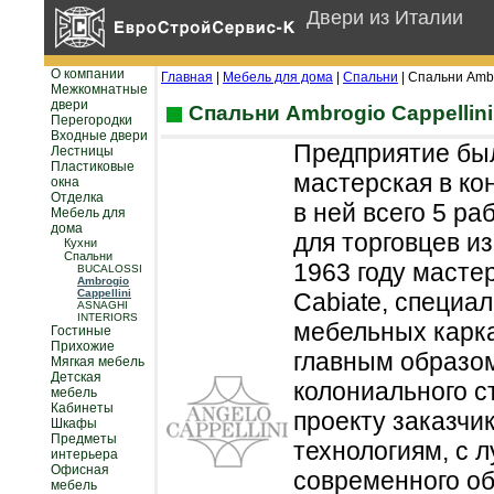
Двери из Италии
О компании
Главная
|
Мебель для дома
|
Спальни
| Спальни Ambr
Межкомнатные
двери
Спальни Ambrogio Cappellini
Перегородки
Входные двери
Предприятие бы
Лестницы
Пластиковые
мастерская в кон
окна
Отделка
в ней всего 5 р
Мебель для
дома
для торговцев и
Кухни
Спальни
1963 году маст
BUCALOSSI
Ambrogio
Cappellini
Cabiate, специа
ASNAGHI
INTERIORS
мебельных карк
Гостиные
Прихожие
главным образом
Мягкая мебель
Детская
колониального с
мебель
Кабинеты
проекту заказчи
Шкафы
Предметы
технологиям, с 
интерьера
Офисная
современного об
мебель