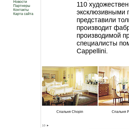
Новости
110 художествен
Партнеры
Контакты
эксклюзивными 
Карта сайта
представили тол
производит фабр
производимой пр
специалисты пом
Cappellini.
Спальня Chopin
Спальня P
10
►