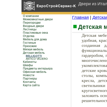
Двери из Ита
О компании
Главная
|
Детска
Межкомнатные двери
Перегородки
Детская 
Входные двери
Лестницы
Пластиковые окна
Детская меб
Отделка
Мебель для дома
удобная, кра
Гостиные
созданная 
Прихожие
Мягкая мебель
функционал
Детская мебель
гардеробом, 
BELLIGOTTI
ANTICO VELIERO
многочислен
Кабинеты
укомплектов
Шкафы
Предметы интерьера
детские кров
Офисная мебель
столы, комп
Новости
Партнеры
кресла, дет
Контакты
светильни
Карта сайта
кругосветно
заложить осн
решительност