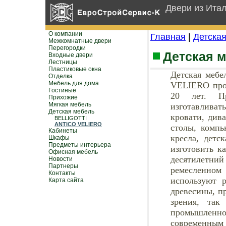
Двери из Ита
О компании
Главная
|
Детска
Межкомнатные двери
Перегородки
Детская 
Входные двери
Лестницы
Пластиковые окна
Детская меб
Отделка
Мебель для дома
VELIERO прои
Гостиные
20 лет. Пр
Прихожие
Мягкая мебель
изготавлива
Детская мебель
кровати, див
BELLIGOTTI
ANTICO VELIERO
столы, компь
Кабинеты
кресла, детс
Шкафы
Предметы интерьера
изготовить к
Офисная мебель
десятилетни
Новости
Партнеры
ремесленном 
Контакты
используют 
Карта сайта
древесины, пр
зрения, так
промышлен
современным